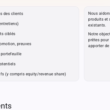
Nous aidons
s des clients
produits et 
entretiens)
existants.
ts ciblés
Notre objec
prêtes pour
romotion, preuves
apporter de 
 portefeuille
otentiels
ifs (y compris equity/revenue share)
ents