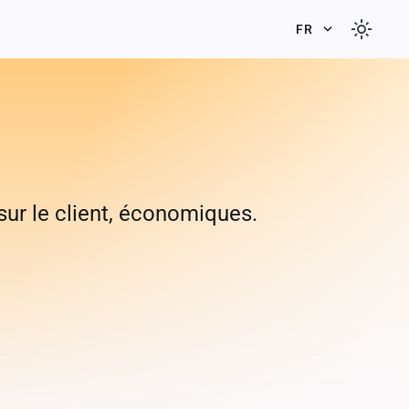
light_mode
keyboard_arrow_down
FR
sur le client, économiques.