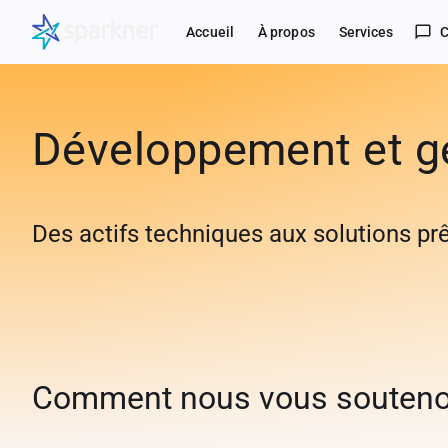
chat_bubble_outline
Accueil
À propos
Services
C
Développement et ge
Des actifs techniques aux solutions prê
Comment nous vous souten