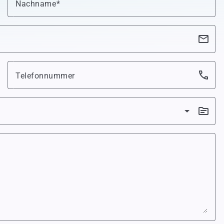
Nachname
email
phone
Telefonnummer
topic