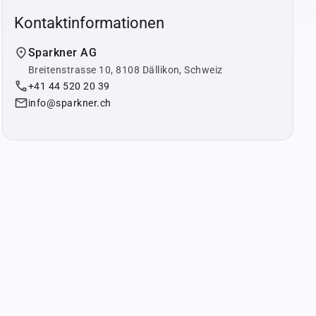
Kontaktinformationen
location_on
Sparkner AG
Breitenstrasse 10, 8108 Dällikon, Schweiz
phone
+41 44 520 20 39
email
info@sparkner.ch