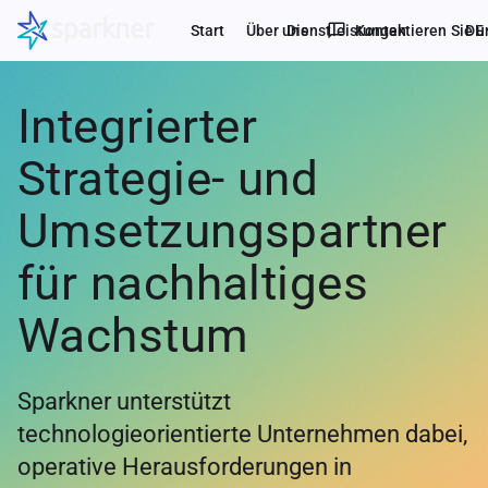
chat_bubble_outline
Start
Über uns
Dienstleistungen
Kontaktieren Sie u
DE
Integrierter
Strategie- und
Umsetzungspartner
für nachhaltiges
Wachstum
Sparkner unterstützt
technologieorientierte Unternehmen dabei,
operative Herausforderungen in